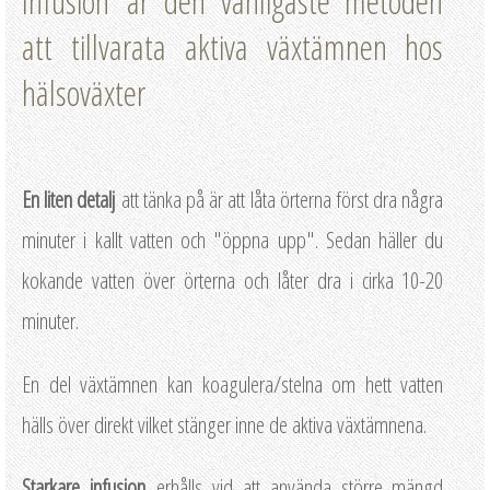
Infusion är den vanligaste metoden
att tillvarata aktiva växtämnen hos
hälsoväxter
En liten detalj
att tänka på är att låta örterna först dra några
minuter i kallt vatten och "öppna upp". Sedan häller du
kokande vatten över örterna och låter dra i cirka 10-20
minuter.
En del växtämnen kan koagulera/stelna om hett vatten
hälls över direkt vilket stänger inne de aktiva växtämnena.
Starkare infusion
erhålls vid att använda större mängd