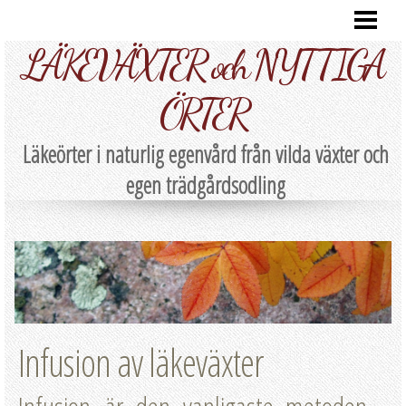
HEM
LÄKEVÄXTER och NYTTIGA
RECEPT
LÄKEÖRTER A-Ö
ÖRTER
NATURLIG EGENVÅRD
Läkeörter i naturlig egenvård från vilda växter och
EGENSKAPER
egen trädgårdsodling
BEREDNING
SKÖRDA/FÖRVARA
PARTNERS
Infusion av läkeväxter