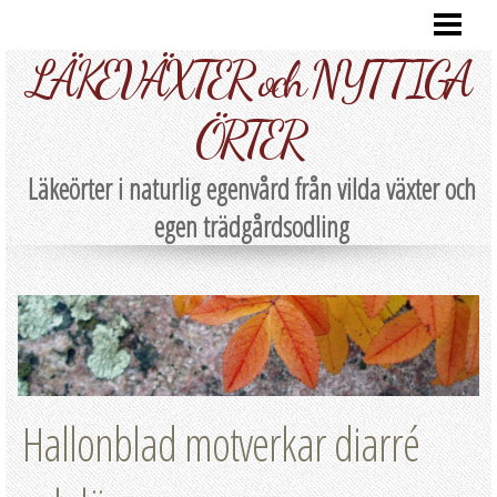
HEM
LÄKEVÄXTER och NYTTIGA
RECEPT
LÄKEÖRTER A-Ö
ÖRTER
NATURLIG EGENVÅRD
Läkeörter i naturlig egenvård från vilda växter och
EGENSKAPER
egen trädgårdsodling
BEREDNING
SKÖRDA/FÖRVARA
PARTNERS
Hallonblad motverkar diarré