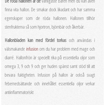
De röda hallonen är de
vanligaste bären men du kan även
finna vita hallon. De smakar dock likadant och har samma
egenskaper som de röda hallonen. Hallonen tillhör
stenfrukterna så som hjortron, björnbär och åkerbär.
Hallonbladen kan med fördel torkas
och användas i
välsmakande
infusion
om du har problem med mage och
diarré. Hallonfrön är speciellt rika på essentiella oljor som
omega 3, 9 och 9 och ger huden spänst samt stöd till att
bevara fuktigheten. Infusion på hallon är också svagt
febernedsättande och innehållet essentiella oljor verkar
antiinflammatoriskt