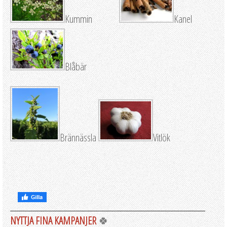
Kummin
Kanel
Blåbär
Brännässla
Vitlök
NYTTJA FINA KAMPANJER
🍀