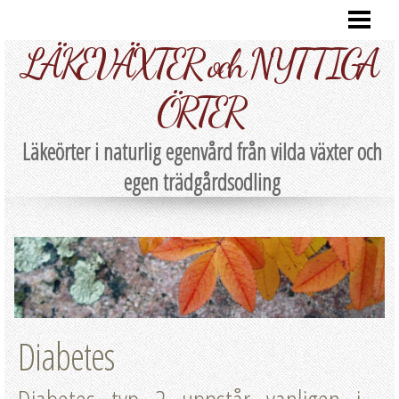
HEM
LÄKEVÄXTER och NYTTIGA
RECEPT
LÄKEÖRTER A-Ö
ÖRTER
NATURLIG EGENVÅRD
Läkeörter i naturlig egenvård från vilda växter och
EGENSKAPER
egen trädgårdsodling
BEREDNING
SKÖRDA/FÖRVARA
PARTNERS
Diabetes