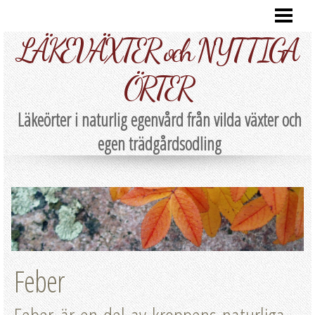
HEM
LÄKEVÄXTER och NYTTIGA
RECEPT
LÄKEÖRTER A-Ö
ÖRTER
NATURLIG EGENVÅRD
Läkeörter i naturlig egenvård från vilda växter och
EGENSKAPER
egen trädgårdsodling
BEREDNING
SKÖRDA/FÖRVARA
PARTNERS
Feber