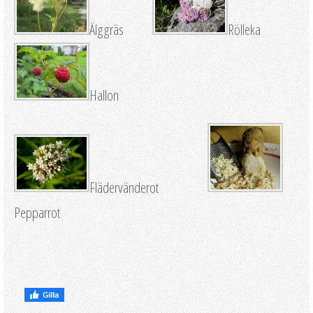
Älggräs
Rölleka
Hallon
Flädervänderot
Pepparrot