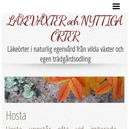
HEM
LÄKEVÄXTER och NYTTIGA
RECEPT
LÄKEÖRTER A-Ö
ÖRTER
NATURLIG EGENVÅRD
Läkeörter i naturlig egenvård från vilda växter och
EGENSKAPER
egen trädgårdsodling
BEREDNING
SKÖRDA/FÖRVARA
PARTNERS
Hosta