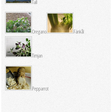
Tall
Oregano
Fänkål
Timjan
Pepparrot