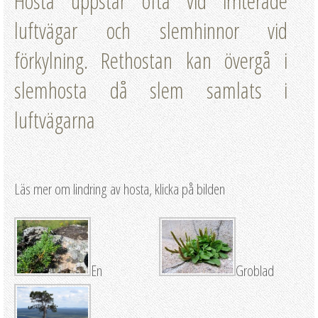
Hosta uppstår ofta vid irriterade
luftvägar och slemhinnor vid
förkylning. Rethostan kan övergå i
slemhosta då slem samlats i
luftvägarna
Läs mer om lindring av hosta, klicka på bilden
En
Groblad